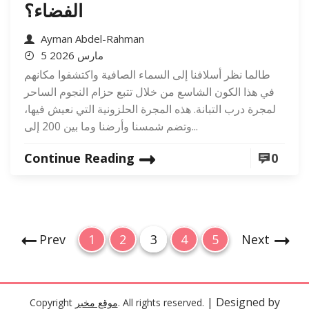
الفضاء؟
Ayman Abdel-Rahman
5 مارس 2026
طالما نظر أسلافنا إلى السماء الصافية واكتشفوا مكانهم
في هذا الكون الشاسع من خلال تتبع حزام النجوم الساحر
لمجرة درب التبانة. هذه المجرة الحلزونية التي نعيش فيها،
وتضم شمسنا وأرضنا وما بين 200 إلى...
Continue Reading
0
ت
P
P
P
P
P
Prev
1
2
3
4
5
Next
a
a
a
a
a
ع
g
g
g
g
g
د
e
e
e
e
e
د
| Designed by
. All rights reserved.
موقع مخبر
Copyright