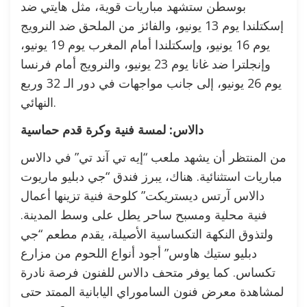
بوسطن ستشهد مباريات قوية، مثل هايتي ضد
إسكتلندا يوم 13 يونيو، والفائز من الملحق ضد النرويج
يوم 16 يونيو، وإسكتلندا أمام المغرب يوم 19 يونيو،
وإنجلترا ضد غانا يوم 23 يونيو، والنرويج أمام فرنسا
يوم 26 يونيو، إلى جانب مواجهات في دور الـ 32 وربع
النهائي.
دالاس: لمسة فنية وكرة قدم حماسية
من المنتظر أن يشهد ملعب “إيه تي آند تي” في دالاس
مباريات استثنائية. هناك، يبرز فندق “جي دبليو ماريوت
دالاس آرتس ديستريكت” كلوحة فنية تزينها أعمال
فنية محلية ومسبح ساحر يطل على وسط المدينة.
ولتذوق النكهة التكساسية الأصيلة، يقدم مطعم “جي
دبليو ستيك هاوس” أجود أنواع اللحوم من مزارع
تكساس. كما يوفر متحف دالاس للفنون فرصة نادرة
لمشاهدة معرض فنون الساموراي اليابانية الممتد حتى