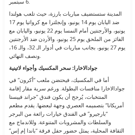
6 سبتمبر.
المدينة ستستضيف مباريات بارزة، حيث تلعب هولندا
ضد اليابان يوم 14 يونيو، وإنجلترا مع كرواتيا يوم 17
يونيو، والأرجنتين أمام النمسا يوم 22 يونيو، واليابان مع
الفائز من الملحق يوم 25 يونيو، والأردن ضد الأرجنتين
يوم 27 يونيو، بجانب مباريات في أدوار الـ 32، والـ 16،
ونصف النهائي.
جوادالاخارا: سحر المكسيك وأجواء لاتينية
أما في المكسيك، فيحتضن ملعب “أكرون” في
جوادالاخارا منافسات البطولة. ورغم سرية مقار إقامة
المنتخبات، يُرجح أن يكون فندق “جراند فييستا
أمريكانا” بتصميمه العصري وجهة لبعضها. يقدم مطعم
“بارجيرو” في الفندق خيارات رائعة من البرجر
والسلطات والمشروبات المتنوعة. وللاندماج مع
الثقافة المحلية، يمثل حضور حفل فرقة “باندا إم إس”