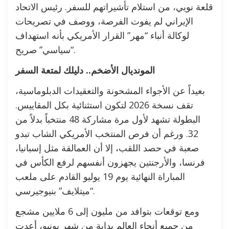
قلعة نويي، من استلام تأشيراتهم للسفر. رئيس الاتحاد
الإيراني لم يفوت الفرصة، ووصف في تصريحات
لوكالة أنباء “مهر” القرار الأمريكي بأنه استهداف
“سياسي” صريح.
المونديال الأضخم.. دليلك لمتعة السفر
بعيداً عن الأجواء المشحونة والتعقيدات الدبلوماسية،
تقف نسخة 2026 لتكون استثنائية بكل المقاييس.
البطولة تشهد لأول مرة مشاركة 48 منتخباً بدلاً من
32. ورغم أن فرص المنتخب الأمريكي الشاب تبدو
صعبة في حصد اللقب، إلا أن العمالقة مثل إسبانيا،
فرنسا، والأرجنتين يجهزون أنفسهم لرفع الكأس في
المباراة النهائية يوم 19 يوليو القادم على ملعب
“ميتلايف” بنيوجيرسي.
ومع توقعات بتوافد من مليون إلى 6 ملايين مشجع
من جميع أنحاء العالم بداية من شهر يونيو، أعدت