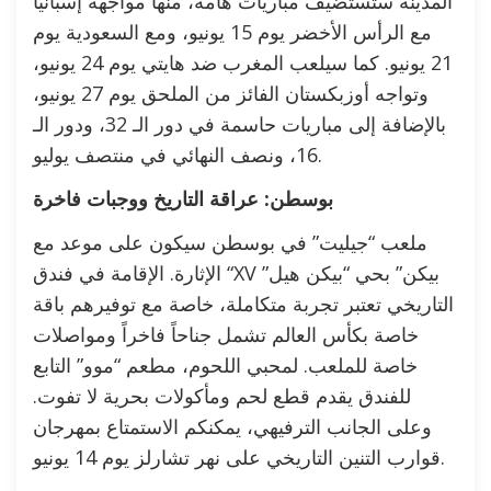
المدينة ستستضيف مباريات هامة، منها مواجهة إسبانيا
مع الرأس الأخضر يوم 15 يونيو، ومع السعودية يوم
21 يونيو. كما سيلعب المغرب ضد هايتي يوم 24 يونيو،
وتواجه أوزبكستان الفائز من الملحق يوم 27 يونيو،
بالإضافة إلى مباريات حاسمة في دور الـ 32، ودور الـ
16، ونصف النهائي في منتصف يوليو.
بوسطن: عراقة التاريخ ووجبات فاخرة
ملعب “جيليت” في بوسطن سيكون على موعد مع
الإثارة. الإقامة في فندق “XV بيكن” بحي “بيكن هيل”
التاريخي تعتبر تجربة متكاملة، خاصة مع توفيرهم باقة
خاصة بكأس العالم تشمل جناحاً فاخراً ومواصلات
خاصة للملعب. لمحبي اللحوم، مطعم “موو” التابع
للفندق يقدم قطع لحم ومأكولات بحرية لا تفوت.
وعلى الجانب الترفيهي، يمكنكم الاستمتاع بمهرجان
قوارب التنين التاريخي على نهر تشارلز يوم 14 يونيو.