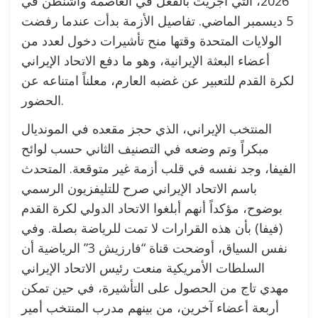
2026، التي أُجريت بالفعل في العاصمة واشنطن في
5 ديسمبر الماضي. تفاصيل الأزمة بدأت عندما رفضت
الولايات المتحدة وقتها منح تأشيرات دخول لعدد من
أعضاء البعثة الإيرانية، وهو ما دفع الاتحاد الإيراني
لكرة القدم للتعبير عن غضبه العارم، معلناً امتناعه عن
الحضور.
المنتخب الإيراني، الذي حجز مقعده في المونديال
مبكراً وتم وضعه في التصنيف الثاني حسب لوائح
الفيفا، وجد نفسه في قلب أزمة غير متوقعة. المتحدث
باسم الاتحاد الإيراني صرح للتليفزيون الرسمي
بوضوح، مؤكداً أنهم أبلغوا الاتحاد الدولي لكرة القدم
(فيفا) بأن هذه القرارات لا تمت للرياضة بصلة. وفي
نفس السياق، أوضحت قناة “فارزيش 3” الرياضية أن
السلطات الأمريكية منعت رئيس الاتحاد الإيراني
مهدي تاج من الحصول على التأشيرة، في حين تمكن
أربعة أعضاء آخرين، من بينهم مدرب المنتخب أمير