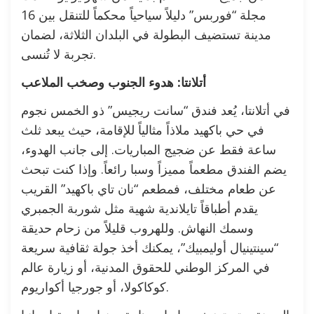
مجلة “فوربس” دليلاً سياحياً محكماً للتنقل بين 16
مدينة تستضيف البطولة في البلدان الثلاثة، لضمان
تجربة لا تُنسى.
أتلانتا: هدوء الجنوب وصخب الملاعب
في أتلانتا، يُعد فندق “سانت ريجيس” ذو الخمس نجوم
في حي باكهيد ملاذاً مثالياً للإقامة، حيث يبعد ثلث
ساعة فقط عن ضجيج المباريات. إلى جانب الهدوء،
يضم الفندق مطعماً مميزاً وسبا رائعاً. وإذا كنت تبحث
عن طعام مختلف، فمطعم “نان تاي باكهيد” القريب
يقدم أطباقاً تايلاندية شهية مثل شوربة الجمبري
وسمك النهاش. وللهروب قليلاً من زحام حديقة
“سينتينيال أوليمبيك”، يمكنك أخذ جولة ثقافية سريعة
في المركز الوطني للحقوق المدنية، أو زيارة عالم
كوكاكولا، أو جورجيا أكواريوم.